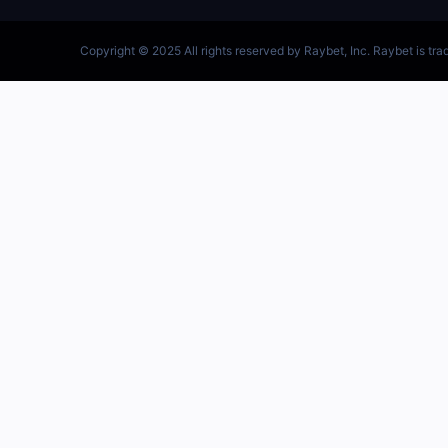
跳
至
内
容