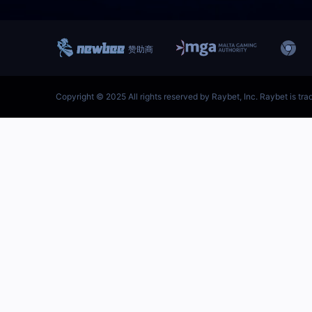
跳
至
内
容