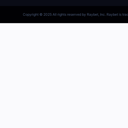
跳
至
内
容