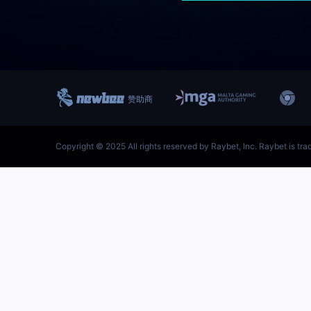
跳
至
内
容